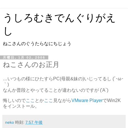
うしろむきでんぐりがえ
し
ねこさんのぐうたらなにちじょう
月曜日, 1月 02, 2006
ねこさんのお正月
…いつもの様にひたすらPC(母親&妹の)いじってるし (´･ω･
｀)
なんか普段とやってることが違わないのですが ('A`)
悔しいので
ここ
とか
ここ
見ながら
VMware Player
でWin2K
をインストール。
neko
時刻:
7:57 午後