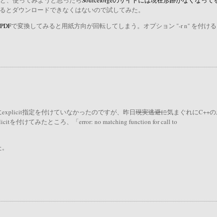
だけど、使ってみようと思ったら
Sourceforgeのサイトには現在形跡がなくなって
ip"で検索するとダウンロードできなくはないので試してみた。
oPDF
で変換してみると用紙方向が回転してしまう。オプション "-r n" を付け
plicit指定を付けていなかったのですが、昨日
現実逃避に
気まぐれにC++の
ころ、「error: no matching function for call to
た。