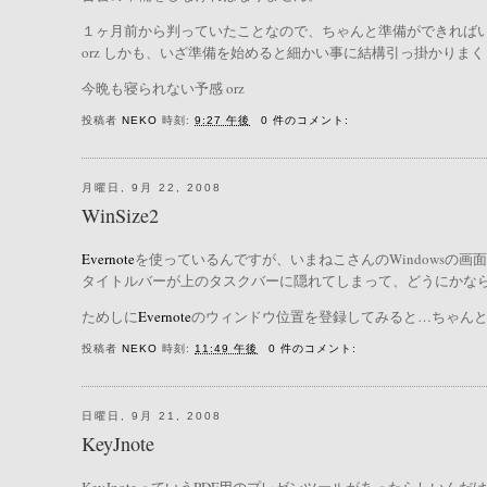
１ヶ月前から判っていたことなので、ちゃんと準備ができれば
orz しかも、いざ準備を始めると細かい事に結構引っ掛かりま
今晩も寝られない予感 orz
投稿者
NEKO
時刻:
9:27 午後
0 件のコメント:
月曜日, 9月 22, 2008
WinSize2
Evernote
を使っているんですが、いまねこさんのWindowsの
タイトルバーが上のタスクバーに隠れてしまって、どうにかな
ためしに
Evernote
のウィンドウ位置を登録してみると…ちゃん
投稿者
NEKO
時刻:
11:49 午後
0 件のコメント:
日曜日, 9月 21, 2008
KeyJnote