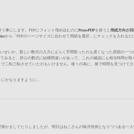
eを使う事にします。PDFにフォント埋め込むのに
PrimoPDF
を使うと
用紙方向が回
der
から「PDFのページサイズに合わせて用紙を選択」にチェックを入れるだ
ないせいか、新しい数式の入力にえらく手間取ったのも遅くなった原因の一つ
改めてみると、肝心の数式に結構間違いがあって、これの確認にも相当時間が取
まで二転三転させていたのもいけません。後々の為に、後で時間を見つけて少
うにかなりますように…
度寝かましてたりしましたが、明日はねこさんの毎月恒例となりつつある一人