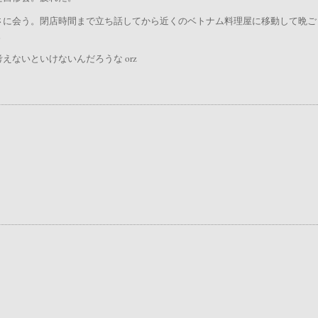
さに会う。閉店時間まで立ち話してから近くのベトナム料理屋に移動して晩ご
。
ないといけないんだろうな orz