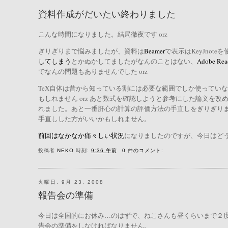
資料作成がだいたい終わりました
こんな時間になりました。結局徹夜です orz
ぎりぎりまで悩みましたが、資料は
Beamer
で表示はKeyJnot
してしまう
とかぬかしてましたがなんのことはない、
Adobe Rea
でなんの問題もありませんでした orz
TeX自体は昔から知っている割には必要な範囲でしか使ってい
もしれません orz あと数式を確認しようと参考にした論文を
れました。あと一番肝心の計算の評価方法の手直しをぎりぎり
手直しした方がいいかもしれません。
前回はなかなか痛々しい状況
になりましたのですが、今日はど
投稿者
NEKO
時刻:
9:36 午前
0 件のコメント:
火曜日, 9月 23, 2008
報告会の準備
今日は全国的にお休み…のはずで、ねこさんも昼くらいまで２
告会の準備をしなければなりません。