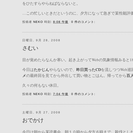
をひたすらやらねばならないと。
…この忙しいときだというのに、夕方になって急ぎで某性能評価計
投稿者
NEKO
時刻:
8:08 午後
0 件のコメント:
日曜日, 9月 28, 2008
さむい
目が覚めたらなんか寒い。起き上がってWebの気象情報みると
今日は
たかじん
やらないので、
昨日買ったCD
を流しつつWeb
メ
の最終回を見てから外出して買い物とごはん。帰ってから
百
久々の何もない休日。
投稿者
NEKO
時刻:
7:04 午後
0 件のコメント:
土曜日, 9月 27, 2008
おでかけ
今日は朝から某読書会。朝１０時から夕方６時まで。殺伐とし