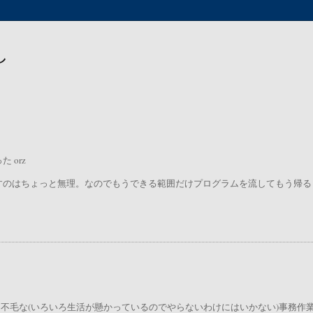
し
 orz
すのはちょっと無理。なのでもうできる範囲だけプログラムを流してもう帰る
日は不毛な(いろいろ生活が懸かっているのでやらないわけにはいかない)事務作