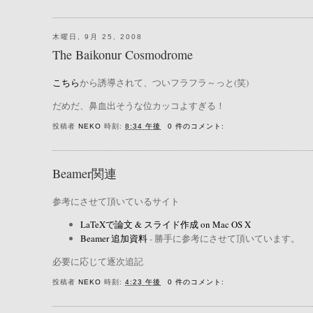
木曜日, 9月 25, 2008
The Baikonur Cosmodrome
こちら
から誘導されて、ついフラフラ～っと(笑)
だめだ、鼻血出そうな位カッコよすぎる！
投稿者
NEKO
時刻:
8:34 午後
0 件のコメント:
Beamer関連
参考にさせて頂いているサイト
LaTeXで論文 & スライド作成 on Mac OS X
Beamer 追加資料
- 勝手に参考にさせて頂いています。
必要に応じて逐次追記
投稿者
NEKO
時刻:
4:23 午後
0 件のコメント: