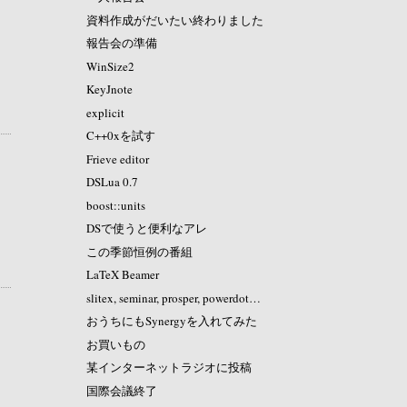
資料作成がだいたい終わりました
報告会の準備
WinSize2
KeyJnote
explicit
C++0xを試す
Frieve editor
DSLua 0.7
boost::units
DSで使うと便利なアレ
この季節恒例の番組
LaTeX Beamer
slitex, seminar, prosper, powerdot…
おうちにもSynergyを入れてみた
お買いもの
某インターネットラジオに投稿
国際会議終了