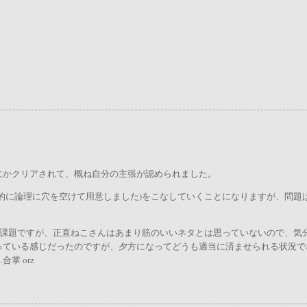
にかクリアされて、概ね自分の主張が認められました。
的に論理に穴を空けて用意しました)をこなしていくことになりますが、問題
る課題ですが、正直ねこさんはあまり筋のいいネタとは思っていないので、気
っている感じだったのですが、夕方になってどうも適当に済ませられる状況で
掌 orz