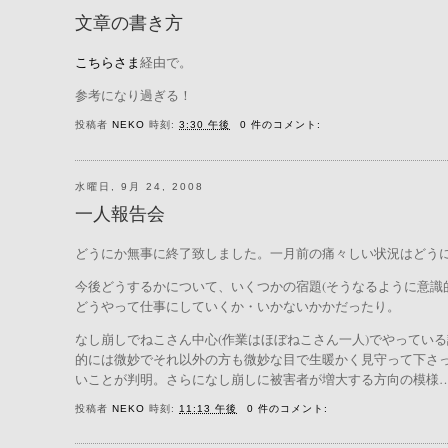
文章の書き方
こちらさま
経由で。
参考になり過ぎる！
投稿者
NEKO
時刻:
3:30 午後
0 件のコメント:
水曜日, 9月 24, 2008
一人報告会
どうにか無事に終了致しました。一月前の痛々しい状況はどう
今後どうするかについて、いくつかの宿題(そうなるように意識
どうやって仕事にしていくか・いかないかかだったり。
なし崩しでねこさん中心(作業はほぼねこさん一人)でやってい
的には微妙でそれ以外の方も微妙な目で生暖かく見守って下さ
いことが判明。さらになし崩しに被害者が増大する方向の模様…合
投稿者
NEKO
時刻:
11:13 午後
0 件のコメント: