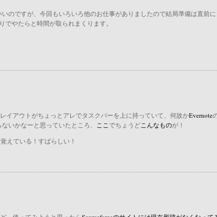
いいのですが、今回もいろいろ他のお仕事がありましたので結局準備は直前に
くりでやたらと時間が取られまくります。
画面レイアウトがちょっとアレでタスクバーを上に持っていて、何故か
Evernote
らないかなーと思っていたところ、
ここ
でちょうど
こんなもの
が！
と覚えている！すばらしい！