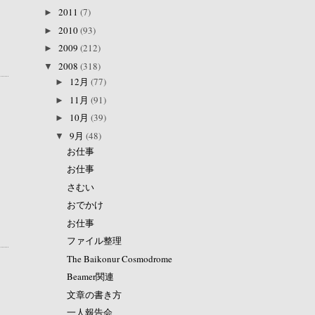
2011
(7)
►
2010
(93)
►
2009
(212)
►
2008
(318)
▼
12月
(77)
►
11月
(91)
►
10月
(39)
►
9月
(48)
▼
お仕事
ニ
お仕事
さむい
おでかけ
お仕事
ファイル整理
The Baikonur Cosmodrome
Beamer関連
文章の書き方
一人報告会