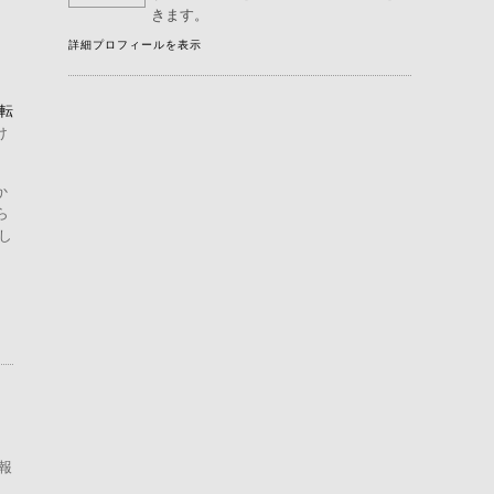
きます。
詳細プロフィールを表示
転
け
か
ら
し
報