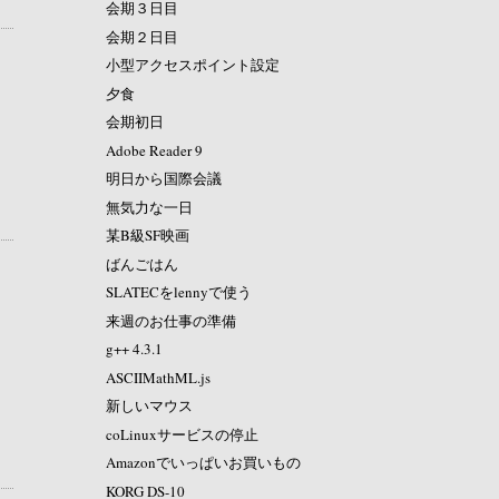
会期３日目
会期２日目
小型アクセスポイント設定
夕食
会期初日
Adobe Reader 9
明日から国際会議
無気力な一日
某B級SF映画
ばんごはん
SLATECをlennyで使う
来週のお仕事の準備
g++ 4.3.1
ASCIIMathML.js
新しいマウス
coLinuxサービスの停止
Amazonでいっぱいお買いもの
KORG DS-10