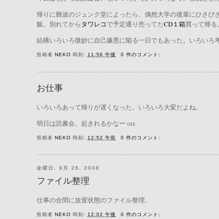
帰りに難波のジュンク堂によったら、偶然大学の後輩にひさび
飯。別れてから
タワレコ
で予定通り売ってた
CD１箱
買って帰る
結構いろいろ微妙に自己嫌悪に陥る一日でもあった。いろいろ考え
投稿者
NEKO
時刻:
11:56 午後
0 件のコメント:
お仕事
いろいろあって帰りが遅くなった。いろいろ大変だよね。
明日は読書会。起きれるかなー orz
投稿者
NEKO
時刻:
12:52 午前
0 件のコメント:
金曜日, 9月 26, 2008
ファイル整理
仕事の合間に放置状態のファイル整理。
投稿者
NEKO
時刻:
12:02 午後
0 件のコメント: