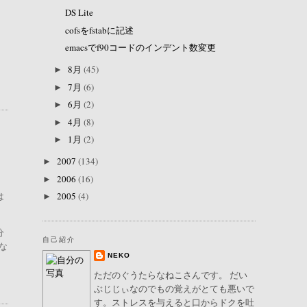
DS Lite
cofsをfstabに記述
emacsでf90コードのインデント数変更
8月
(45)
►
7月
(6)
►
6月
(2)
►
4月
(8)
►
1月
(2)
►
2007
(134)
►
2006
(16)
►
は
2005
(4)
►
分
自己紹介
な
NEKO
ただのぐうたらなねこさんです。 だい
ぶじじぃなのでもの覚えがとても悪いで
す。ストレスを与えると口からドクを吐