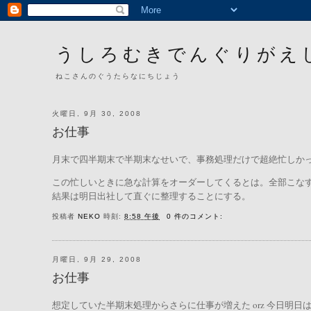
うしろむきでんぐりがえ
ねこさんのぐうたらなにちじょう
火曜日, 9月 30, 2008
お仕事
月末で四半期末で半期末なせいで、事務処理だけで超絶忙しかった
この忙しいときに急な計算をオーダーしてくるとは。全部こな
結果は明日出社して直ぐに整理することにする。
投稿者
NEKO
時刻:
8:58 午後
0 件のコメント:
月曜日, 9月 29, 2008
お仕事
想定していた半期末処理からさらに仕事が増えた orz 今日明