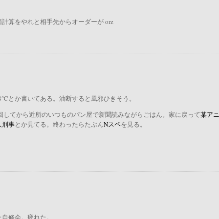
算をやれと相手先からオーダーが orz
18℃とか書いてある。油断すると風邪ひきそう。
巡回してから近所のいつものパン屋で新聞読みながらごはん。家に戻って
某ア
人刑事
とか見てる。終わったらたぶん
Nスペ
を見る。
た自修会。疲れた。