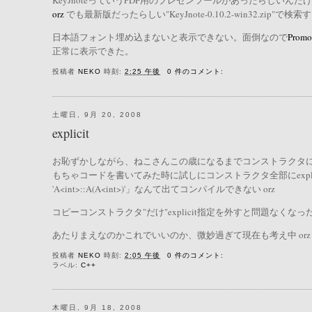
KeyJnoteっていうPDF用のプレゼンツールがあったらしいん
orz
でも最新版だったらしい"KeyJnote-0.10.2-win32.z
日本語フォント埋め込まないと表示できない。面倒なので
Prom
正常に表示できた。
投稿者
NEKO
時刻:
2:25 午後
0 件のコメント:
土曜日, 9月 20, 2008
explicit
お恥ずかしながら、ねこさんこの歳になるまでコンストラクタにex
もちゃコードを書いてみた時に試しにコンストラクタ全部にexplicitを付けてみたと
'A<int>::A(A<int>)'」なんて出てコンパイルできない orz
コピーコンストラクタ"だけ"explicit指定を外すと問題なくなっ
あたりまえなのかこれでいいのか、微妙過ぎて現在も考え中 orz
投稿者
NEKO
時刻:
2:05 午後
0 件のコメント:
ラベル:
C++
木曜日, 9月 18, 2008