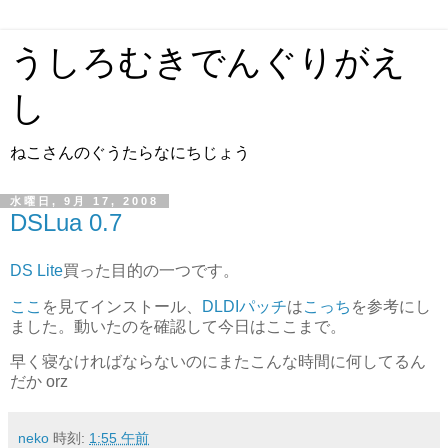
うしろむきでんぐりがえ
し
ねこさんのぐうたらなにちじょう
水曜日, 9月 17, 2008
DSLua 0.7
DS Lite
買った目的の一つです。
ここ
を見てインストール、
DLDIパッチ
は
こっち
を参考にし
ました。動いたのを確認して今日はここまで。
早く寝なければならないのにまたこんな時間に何してるん
だか orz
neko
時刻:
1:55 午前