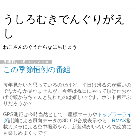
うしろむきでんぐりがえ
し
ねこさんのぐうたらなにちじょう
月曜日, 9月 15, 2008
この季節恒例の番組
毎年見たいと思っているのだけど、平日は帰るのが遅いの
でなかなか見れませんが、今年は祝日にやって頂けたおか
げで頭からちゃんと見れたのは嬉しいです。ホント何年ぶ
りだろうか？
GPS測距は今時当然として、座標マーカや
ドップラーライ
ダ
計測による風向データの3D CG合成表示やら、
RMAX
搭
載カメラによる空中撮影やら、新装備がいろいろで絵的に
も楽しめまくりです。