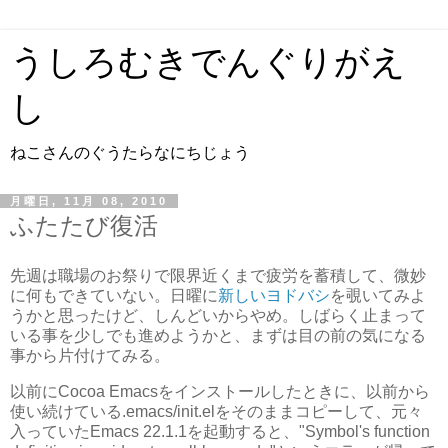
うしろむきでんぐりがえ
し
ねこさんのぐうたらなにちじょう
月曜日, 11月 08, 2010
ふたたび復活
先週は職場のお祭りで限界近くまで疲労を蓄積して、微妙
に何もできていない。日曜に
新しいヨドバシ
を覗いてみよ
うかと思ったけど、しんどいからやめ。しばらく止まって
いる事を少しでも進めようかと、まずは目の前の気になる
事から片付けてみる。
以前にCocoa Emacsをインストールしたときに、以前から
使い続けている.emacs/init.elをそのままコピーして、元々
入っていたEmacs 22.1.1を起動すると、"Symbol's function