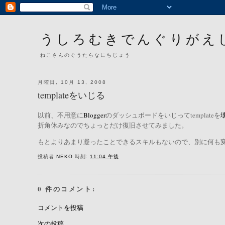
うしろむきでんぐりがえ
ねこさんのぐうたらなにちじょう
月曜日, 10月 13, 2008
templateをいじる
以前、不用意に
Blogger
のダッシュボードをいじってtemplateを
折角休みなのでちょっとだけ復旧させてみました。
もとよりあまり凝ったことできるスキルもないので、別に何も変わ
投稿者
NEKO
時刻:
11:04 午後
0 件のコメント:
コメントを投稿
次の投稿