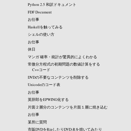
Python 2.5 和訳ドキュメント
FDF Document
お仕事
Haskellを触ってみる
シェルの使い方
お仕事
休日
マンガ 確率・統計が驚異的によくわかる
常微分方程式の初期問題の数値計算をする
C++コード
DVDの不要なコンテンツを削除する
Unicodeのコード表
お仕事
英辞郎をEPWING化する
片面２層分のコンテンツを片面１層に焼き込む
お仕事
某所に質問
市販DVDをRipしたりDVD-Rを焼いてみたり