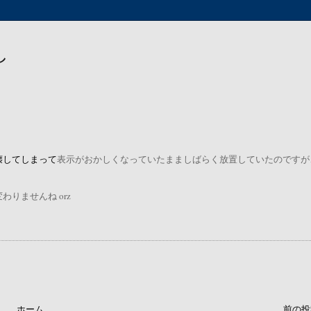
し
壊してしまって
表示がおかしくなっていたまましばらく放置していたのですが
りませんね orz
ホーム
前の投