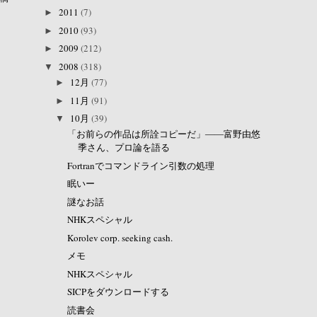
2011
(7)
►
2010
(93)
►
2009
(212)
►
2008
(318)
▼
12月
(77)
►
11月
(91)
►
10月
(39)
▼
「お前らの作品は所詮コピーだ」――富野由悠
季さん、プロ論を語る
Fortranでコマンドライン引数の処理
眠いー
謎なお話
NHKスペシャル
Korolev corp. seeking cash.
メモ
NHKスペシャル
SICPをダウンロードする
読書会