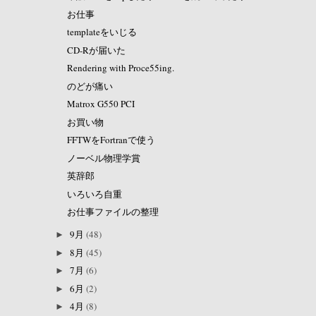
お仕事
templateをいじる
CD-Rが届いた
Rendering with Proce55ing.
のどが痛い
Matrox G550 PCI
お買い物
FFTWをFortranで使う
ノーベル物理学賞
英辞郎
いろいろ自重
お仕事ファイルの整理
9月
(48)
►
8月
(45)
►
7月
(6)
►
6月
(2)
►
4月
(8)
►