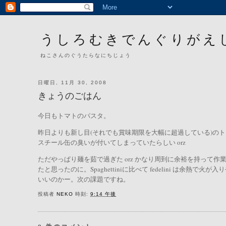
うしろむきでんぐりがえ
ねこさんのぐうたらなにちじょう
日曜日, 11月 30, 2008
きょうのごはん
今日もトマトのパスタ。
昨日よりも新し目(それでも賞味期限を大幅に超過している)の
スチール缶の臭いが付いてしまっていたらしい orz
ただやっぱり麺を茹で過ぎた orz かなり周到に余裕を持って
たと思ったのに。Spaghettiniに比べて fedelini は
いいのかー。次の課題ですね。
投稿者
NEKO
時刻:
9:14 午後