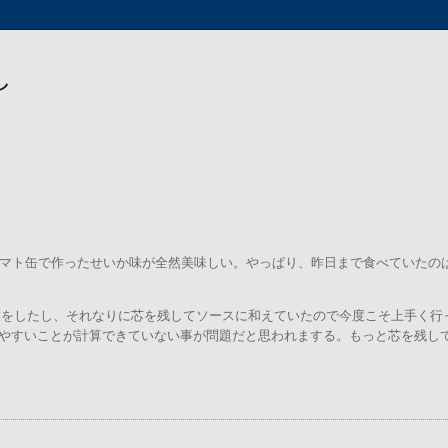
し
トマト缶で作ったせいか味が全然美味しい。やっぱり、昨日まで食べていたの
作業をしたし、それなりに芯を残してソースに和えていたので今度こそ上手く行
余熱で火が入りやすいことが計算できていない事が問題だと思われまする。もっと芯を残し