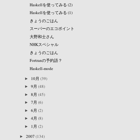
Haskellを使ってみる (2)
Haskellを使ってみる (1)
きょうのごはん
スーパーのエコポイント
大野和士さん
NHKスペシャル
きょうのごはん
Fortranの予約語？
Haskell-mode
10月
(39)
►
9月
(48)
►
8月
(45)
►
7月
(6)
►
6月
(2)
►
4月
(8)
►
1月
(2)
►
2007
(134)
►