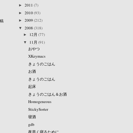
2011
(7)
►
2010
(93)
►
2009
(212)
稿
►
2008
(318)
▼
12月
(77)
►
11月
(91)
▼
おやつ
XKeymacs
きょうのごはん
お酒
きょうのごはん
起床
きょうのごはん＆お酒
Homogeneous
StickySorter
寝酒
gdb
夜早く寝るために