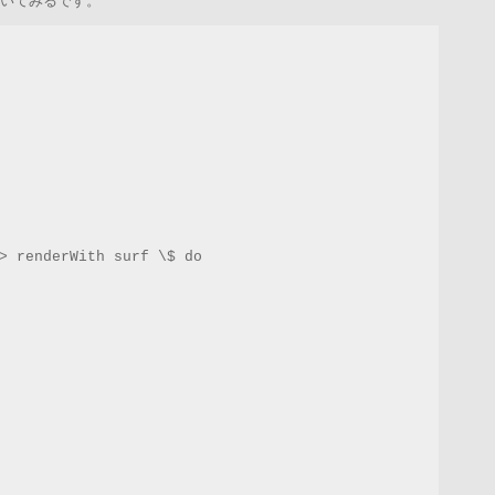
いてみるです。
> renderWith surf \$ do
