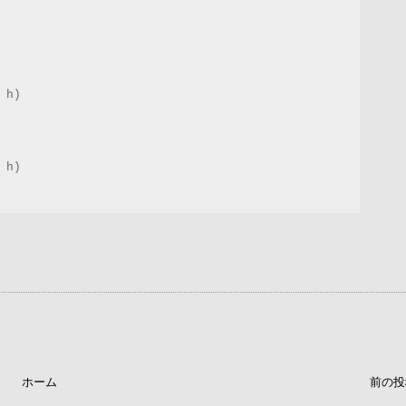
h)

h)

ホーム
前の投