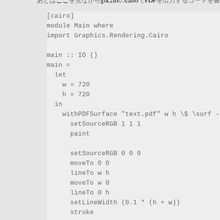
あとは
ここ
を見ながら
gtk2hs
の
cairo
で
PDF
を出力するコードを書
module Main where

import Graphics.Rendering.Cairo

main :: IO ()

main =

  let

    w = 720

    h = 720

  in

    withPDFSurface "text.pdf" w h \$ \surf -
      setSourceRGB 1 1 1

      paint

      setSourceRGB 0 0 0

      moveTo 0 0

      lineTo w h

      moveTo w 0

      lineTo 0 h

      setLineWidth (0.1 * (h + w))

      stroke
