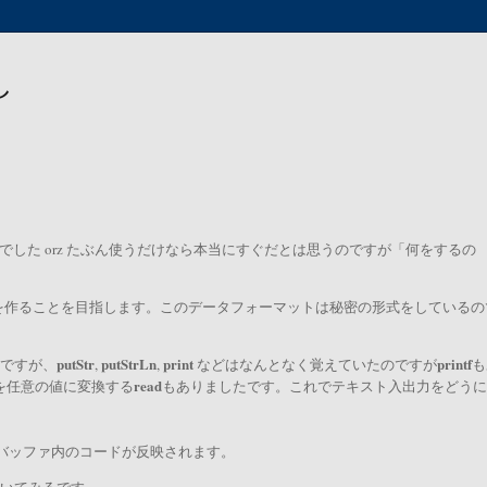
し
理でした orz たぶん使うだけなら本当にすぐだとは思うのですが「何をするの
を作ることを目指します。このデータフォーマットは秘密の形式をしているの
putStr
putStrLn
print
printf
)ですが、
,
,
などはなんとなく覚えていたのですが
も
read
を任意の値に変換する
もありましたです。これでテキスト入出力をどうに
バッファ内のコードが反映されます。