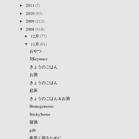
2011
(7)
►
2010
(93)
►
2009
(212)
►
2008
(318)
▼
12月
(77)
►
11月
(91)
▼
おやつ
XKeymacs
きょうのごはん
お酒
きょうのごはん
起床
きょうのごはん＆お酒
Homogeneous
StickySorter
寝酒
gdb
夜早く寝るために