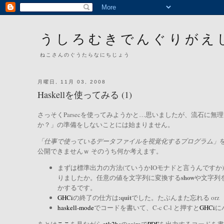
うしろむきでんぐりがえ
ねこさんのぐうたらなにちじょう
月曜日, 11月 03, 2008
Haskellを使ってみる (1)
さっそくParsecを使ってみようかと…思いましたが、流石に無
か？」の準備をしないことには始まりません。
「仕事で使っているデータファイルを視覚化するプログラム」
公開できませんｗ そのうち何か考えます。
まずは標準出力の方法(ていうかIOモナドと言うんですか
show
りましたか。任意の値を文字列に変換する
や文字列
かするです。
:quit
GHCi
の終了の仕方は
でした。たぶんまた忘れる orz
haskell-mode
でコードを書いて、C-c C-l と押すと
GHCi
に