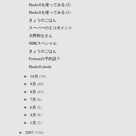
Haskellを使ってみる (2)
Haskellを使ってみる (1)
きょうのごはん
スーパーのエコポイント
大野和士さん
NHKスペシャル
きょうのごはん
Fortranの予約語？
Haskell-mode
10月
(39)
►
9月
(48)
►
8月
(45)
►
7月
(6)
►
6月
(2)
►
4月
(8)
►
1月
(2)
►
2007
(134)
►