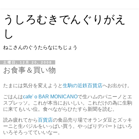
うしろむきでんぐりがえ
し
ねこさんのぐうたらなにちじょう
土曜日, 12月 20, 2008
お食事＆買い物
たまには気分を変えようと
生駒の近鉄百貨店
へお出かけ。
ごはんは
cafe' o BAR MONICANO
で生ハムのパニーノとエ
スプレッソ。これが本当においしい。これだけの為に生駒
に来てもいい位。食べながらひたすら新聞を読む。
読み疲れてから
百貨店
の食品売り場でオランダ豆とズッキ
ーニと生バジルをいっぱい買う。やっぱりデパートはいろ
いろそろってていいなー。