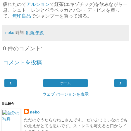
疲れたので
アルション
で紅茶(エキゾチック)を飲みながら一
息。シュトーレンとベラベッカとパン・デ・ピスを買っ
て、
無印良品
でシャンプーを買って帰る。
neko
時刻:
8:35 午後
0 件のコメント:
コメントを投稿
‹
›
ホーム
ウェブ バージョンを表示
自己紹介
neko
ただのぐうたらなねこさんです。 だいぶじじぃなのでも
の覚えがとても悪いです。ストレスを与えると口からド