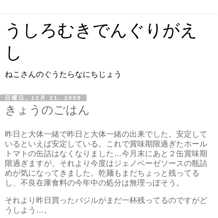
うしろむきでんぐりがえ
し
ねこさんのぐうたらなにちじょう
日曜日, 12月 21, 2008
きょうのごはん
昨日と大体一緒で昨日と大体一緒の出来でした。安定して
いるといえば安定している。これで賞味期限過ぎたホール
トマトの缶詰はなくなりました…今月末にあと２缶賞味期
限過ぎますが。それより今度はジェノベーゼソースの瓶詰
めが気になってきました。乾麺もまだちょっと残ってる
し、不良在庫食料の今年中の処分は無理っぽそう。
それより昨日買ったバジルがまだ一杯残ってるのですがど
うしよう…。