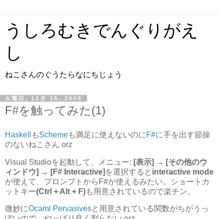
うしろむきでんぐりがえ
し
ねこさんのぐうたらなにちじょう
火曜日, 12月 16, 2008
F#を触ってみた(1)
Haskell
も
Scheme
も満足に使えないのに
F#
に手を出す節操
のないねこさん orz
Visual Studioを起動して、メニュー:
[表示] → [その他のウ
ィンドウ] → [F# Interactive]
を選択すると
interactive mode
が使えて、プロンプトからF#が使えるみたい。ショートカ
ットキー
(Ctrl + Alt + F)
も用意されているので楽チン。
微妙に
Ocaml Pervasives
と用意されている関数がちがうっ
ぽいので、やっぱり良く判らない orz